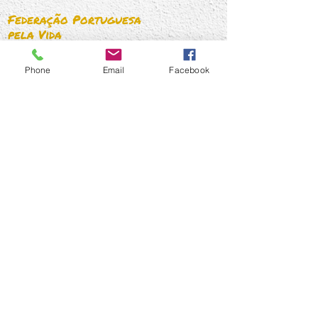
proteção da família. A Fede
Federação Portuguesa
pela Vida
Telefone:
216 072 072
Telemovel:
910 871 873
Phone
Email
Facebook
Email:
geral@federacaopelavida.pt
Links rápidos
Quem Somos
O que fazemos
Temas
Imprensa
Contactos
Subscrever Newsletter!
Assinar