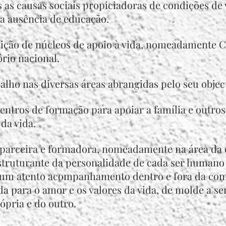
s as causas sociais propiciadoras de condições de
 a ausência de educação.
tuição de núcleos de apoio à vida, nomeadamente 
rio nacional.
alho nas diversas áreas abrangidas pelo seu object
centros de formação para apoiar a família e outro
 da vida.
 parceira e formadora, nomeadamente na área da
estruturante da personalidade de cada ser humano
 um atento acompanhamento dentro e fora da com
da para o amor e os valores da vida, de molde a se
ópria e do outro.