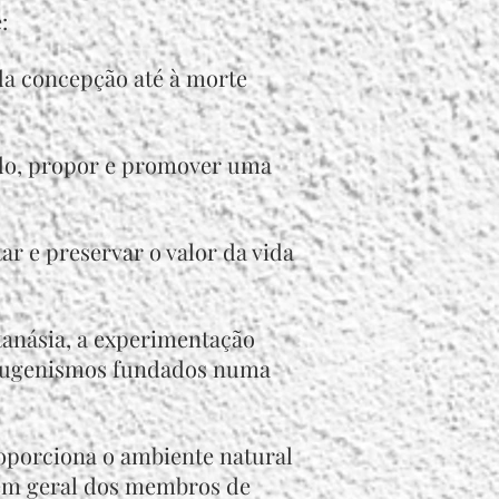
:
da concepção até à morte
tado, propor e promover uma
ar e preservar o valor da vida
utanásia, a experimentação
 eugenismos fundados numa
oporciona o ambiente natural
 em geral dos membros de