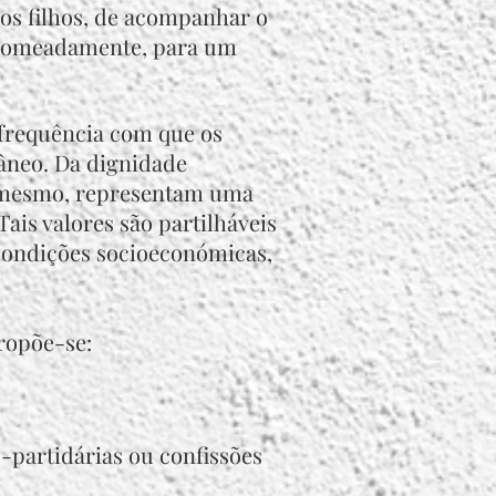
 os filhos, de acompanhar o
 nomeadamente, para um
 frequência com que os
âneo. Da dignidade
si mesmo, representam uma
Tais valores são partilháveis
condições socioeconómicas,
ropõe-se:
-partidárias ou confissões