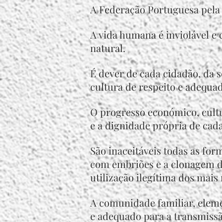
A Federação Portuguesa pela
A vida humana é inviolável e
natural.
É dever de cada cidadão, da s
cultura de respeito e adequa
O progresso económico, cultur
e a dignidade própria de cad
São inaceitáveis todas as for
com embriões e a clonagem 
utilização ilegítima dos mais
A comunidade familiar, eleme
e adequado para a transmissã