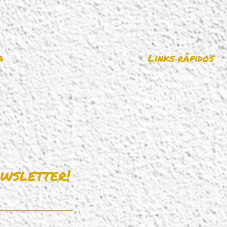
a
Links rápidos
Quem Somos
O que fazemos
Temas
Imprensa
da.pt
Contactos
wsletter!