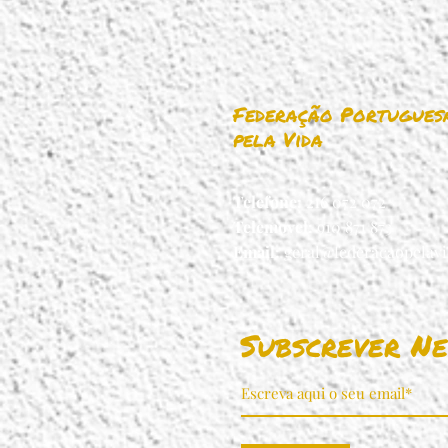
Federação Portugues
pela Vida
Telefone:
216 072 072
Telemovel:
910 871 873
Email:
geral@federacaopelavi
Subscrever Ne