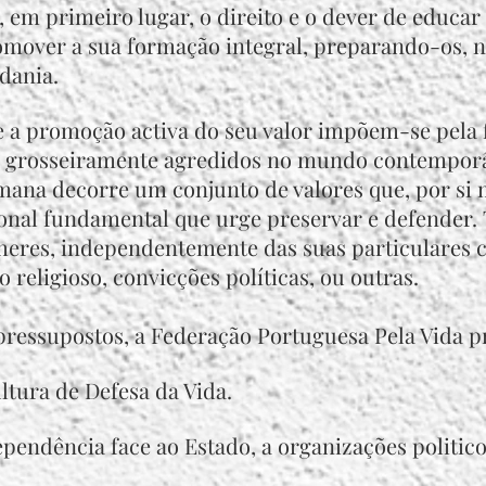
 em primeiro lugar, o direito e o dever de educar
omover a sua formação integral, preparando-os,
dania.
e a promoção activa do seu valor impõem-se pela
e grosseiramente agredidos no mundo contempor
humana decorre um conjunto de valores que, por 
cional fundamental que urge preservar e defender. 
eres, independentemente das suas particulares 
o religioso, convicções políticas, ou outras.
pressupostos, a Federação Portuguesa Pela Vida p
tura de Defesa da Vida.
pendência face ao Estado, a organizações politico