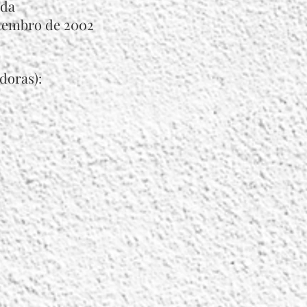
ida
etembro de 2002
doras):