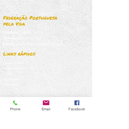
Federação Portuguesa
pela Vida
Telefone:
216 072 072
Telemovel:
910 871 873
Email:
geral@federacaopelavida.pt
Links rápidos
Quem Somos
O que fazemos
Temas
Imprensa
Contactos
Subscrever Newsletter!
Phone
Email
Facebook