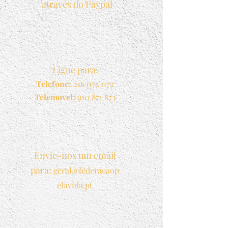
através do Paypal
Ligue para:
Telefone:
216 072 072
Telemovel:
910 871 873
Envie-nos
um email
para:
geral@federacaop
ela
vida.pt