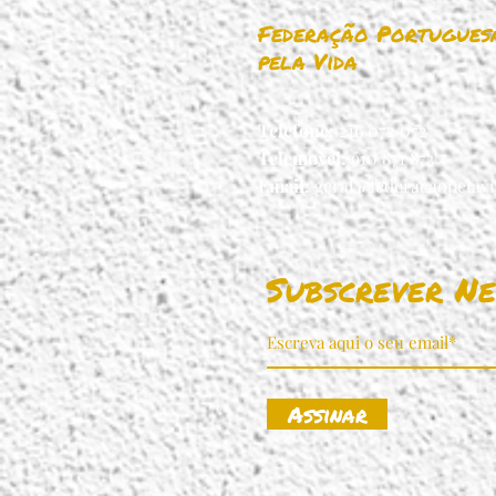
estamos ambos na
Federação Portugues
mesma página’*
pela Vida
Telefone:
216 072 072
Telemovel:
910 871 873
Email:
geral@federacaopelavi
Subscrever Ne
Assinar