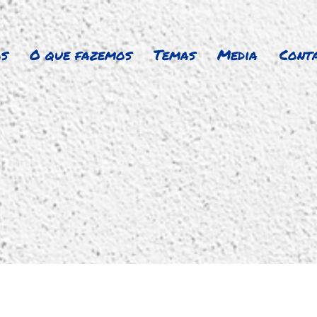
s
O que fazemos
Temas
Media
Cont