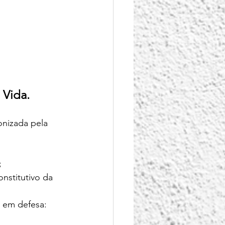
Vida. 
nizada pela 
;
stitutivo da 
a em defesa: