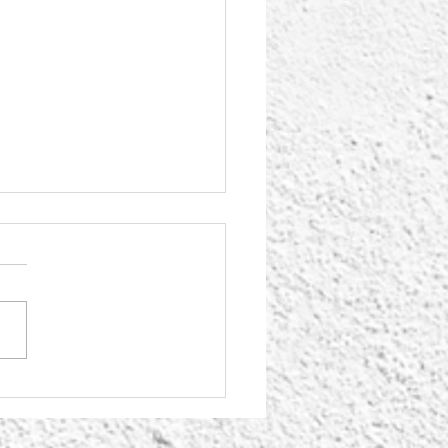
e Junho de 1998: um
 para não esquecer