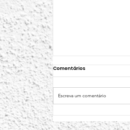
Comentários
Escreva um comentário
‘QUO VADIS, HUMANITAS":
a última entrada da
rubrica ‘Sabes, leitor, que