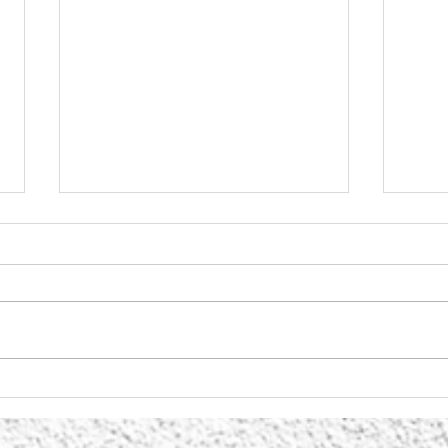
IRS: último dia para
consignar à Vida
A missão da Federação
Portuguesa pela Vida é clara:
defender a vida humana desde a
conceção até à morte natural,
28 d
promovendo a dignidade da
dia
mulher, o apoio à maternidade e
a proteção da família. A Fede