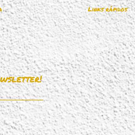
a
Links rápidos
Quem Somos
O que fazemos
Temas
Imprensa
da.pt
Contactos
wsletter!