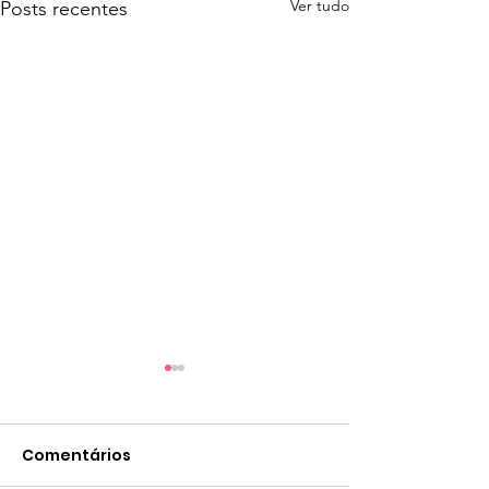
Ver tudo
Posts recentes
IRS: último dia para
consignar à Vida
Comentários
A missão da Federação
Portuguesa pela Vida é clara: