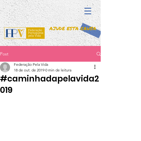
AJUDE ESTA CAUSA
Post
Federação Pela Vida
18 de out. de 2019
0 min de leitura
#caminhadapelavida2
019