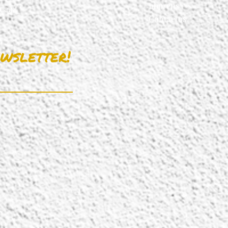
Imprensa
da.pt
Contactos
wsletter!