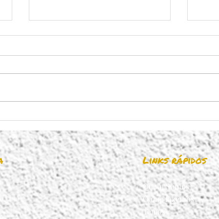
IRS: último dia para
consignar à Vida
A missão da Federação
Portuguesa pela Vida é clara:
defender a vida humana desde a
conceção até à morte natural,
28 d
promovendo a dignidade da
dia
mulher, o apoio à maternidade e
a proteção da família. A Fede
a
Links rápidos
Quem Somos
O que fazemos
Temas