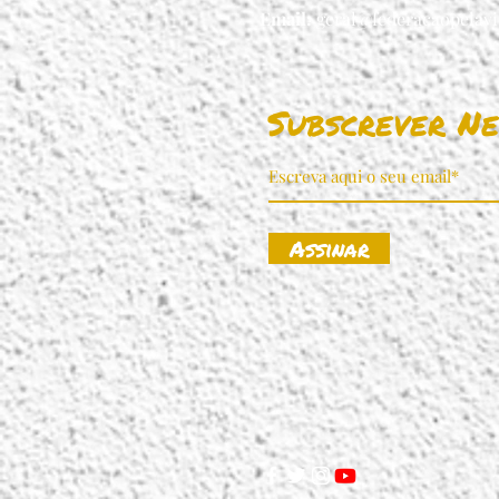
Email:
geral@federacaopelavi
Subscrever Ne
Assinar