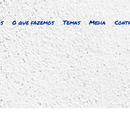
s
O que fazemos
Temas
Media
Cont