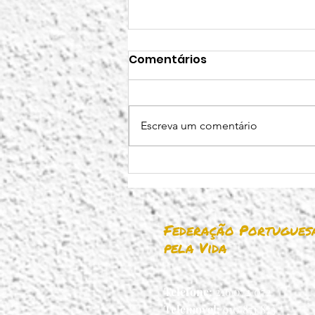
Comentários
Escreva um comentário
‘QUO VADIS, HUMANITAS":
a última entrada da
rubrica ‘Sabes, leitor, que
estamos ambos na
Federação Portugues
mesma página’*
pela Vida
Telefone:
216 072 072
Telemovel:
910 871 873