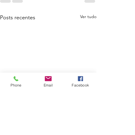
Ver tudo
Posts recentes
Phone
Email
Facebook
IRS: último dia para
consignar à Vida