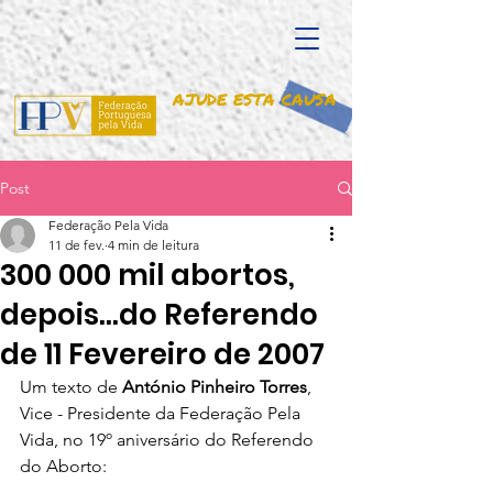
AJUDE ESTA CAUSA
Post
Federação Pela Vida
11 de fev.
4 min de leitura
300 000 mil abortos,
depois...do Referendo
de 11 Fevereiro de 2007
Um texto de 
António Pinheiro Torres
, 
Vice - Presidente da Federação Pela 
Vida, no 19º aniversário do Referendo 
do Aborto: