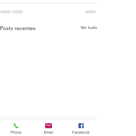
Ver tudo
Posts recentes
IRS: último dia para
Phone
Email
Facebook