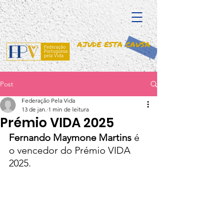
AJUDE ESTA CAUSA
Post
Federação Pela Vida
13 de jan.
1 min de leitura
Prémio VIDA 2025
Fernando Maymone Martins
 é 
o vencedor do Prémio VIDA 
2025.