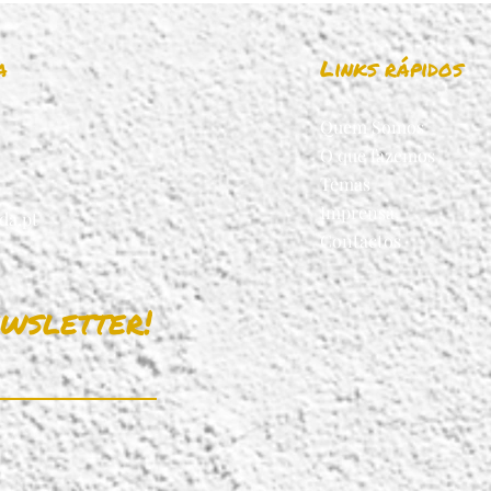
a
Links rápidos
Quem Somos
O que fazemos
Temas
Imprensa
da.pt
Contactos
wsletter!