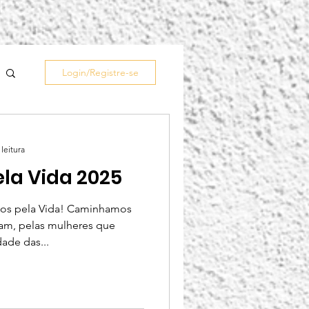
Login/Registre-se
leitura
la Vida 2025
am, pelas mulheres que
ade das...