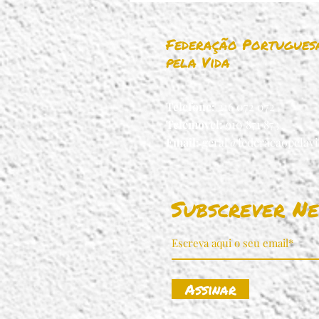
Federação Portugues
pela Vida
Telefone:
216 072 072
Telemovel:
910 871 873
Email:
geral@federacaopelavi
Subscrever Ne
Assinar