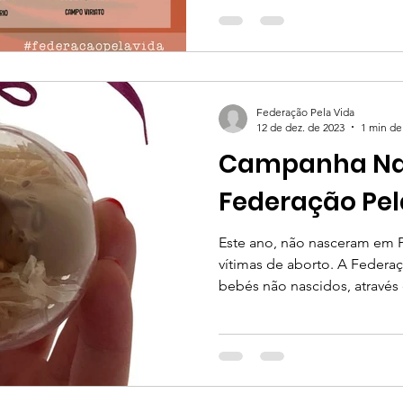
Federação Pela Vida
12 de dez. de 2023
1 min de 
Campanha Nat
Federação Pel
Este ano, não nasceram em P
vítimas de aborto. A Federaç
bebés não nascidos, através 