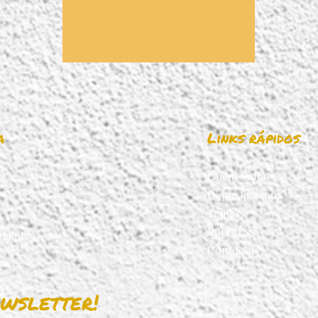
a
Links rápidos
Quem Somos
O que fazemos
Temas
Imprensa
da.pt
Contactos
wsletter!