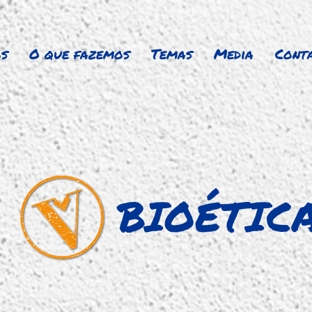
s
O que fazemos
Temas
Media
Cont
BIOÉTIC