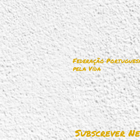
Federação Portugues
pela Vida
Telefone:
216 072 072
Telemovel:
910 871 873
Email:
geral@federacaopelavi
Subscrever Ne