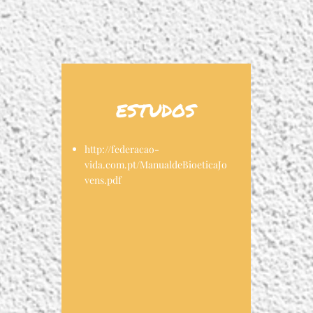
ESTUDOS
http://federacao-
vida.com.pt/ManualdeBioeticaJo
vens.pdf