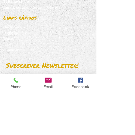
Telemovel:
910 871 873
Email:
geral@federacaopelavida.pt
Links rápidos
Quem Somos
O que fazemos
Temas
Imprensa
Contactos
Subscrever Newsletter!
Phone
Email
Facebook
Assinar