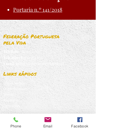
Portaria n.º 141/2018
Federação Portuguesa
pela Vida
Telefone:
216 072 072
Telemovel:
910 871 873
Email:
geral@federacaopelavida.pt
Links rápidos
Quem Somos
O que fazemos
Temas
Imprensa
Contactos
Subscrever Newsletter!
Phone
Email
Facebook