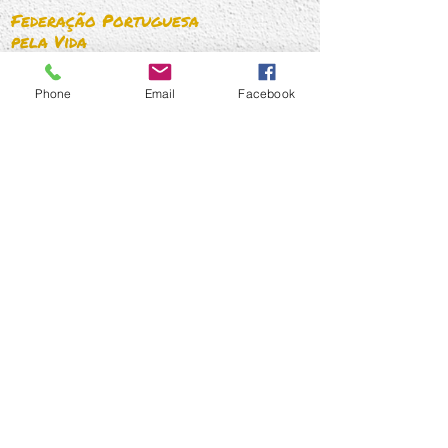
proteção da família. A Fede
Federação Portuguesa
pela Vida
Telefone:
216 072 072
Telemovel:
910 871 873
Phone
Email
Facebook
Email:
geral@federacaopelavida.pt
Links rápidos
Quem Somos
O que fazemos
Temas
Imprensa
Contactos
Subscrever Newsletter!
Assinar