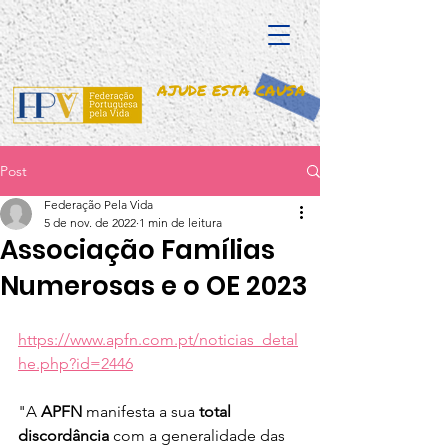
AJUDE ESTA CAUSA
Post
Federação Pela Vida
5 de nov. de 2022
1 min de leitura
Associação Famílias
Numerosas e o OE 2023
https://www.apfn.com.pt/noticias_detal
he.php?id=2446
"A 
APFN
 manifesta a sua 
total 
discordância
 com a generalidade das 