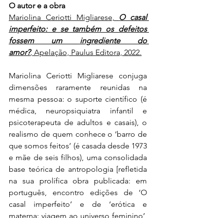
O autor e a obra
Mariolina Ceriotti Migliarese, 
O casal 
imperfeito: e se também os defeitos 
fossem um ingrediente do 
amor?
,
 Apelação, Paulus Editora, 2022.
Mariolina Ceriotti Migliarese conjuga 
dimensões raramente reunidas na 
mesma pessoa: o suporte científico (é 
médica, neuropsiquiatra infantil e 
psicoterapeuta de adultos e casais), o 
realismo de quem conhece o ‘barro de 
que somos feitos’ (é casada desde 1973 
e mãe de seis filhos), uma consolidada 
base teórica de antropologia [refletida 
na sua prolífica obra publicada: em 
português, encontro edições de ‘O 
casal imperfeito’ e de ‘erótica e 
materna: viagem ao universo feminino’, 