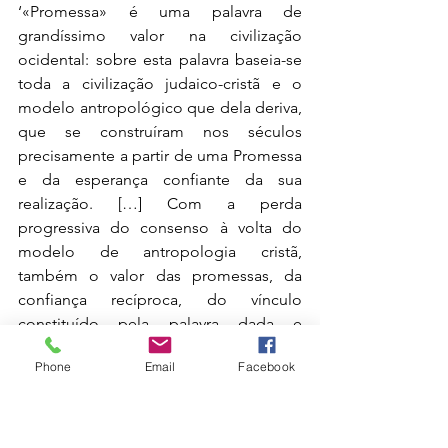
‘«Promessa» é uma palavra de 
grandíssimo valor na civilização 
ocidental: sobre esta palavra baseia-se 
toda a civilização judaico-cristã e o 
modelo antropológico que dela deriva, 
que se construíram nos séculos 
precisamente a partir de uma Promessa 
e da esperança confiante da sua 
realização. […] Com a perda 
progressiva do consenso à volta do 
modelo de antropologia cristã, 
também o valor das promessas, da 
confiança recíproca, do vínculo 
constituído pela palavra dada e 
recebida foram-se extinguindo e 
Phone
Email
Facebook
perdendo peso: o valor da promessa 
(ligado à partilha de uma posição ética 
que vê a pessoa no centro de toda a 
relação) foi sendo substituído pelo 