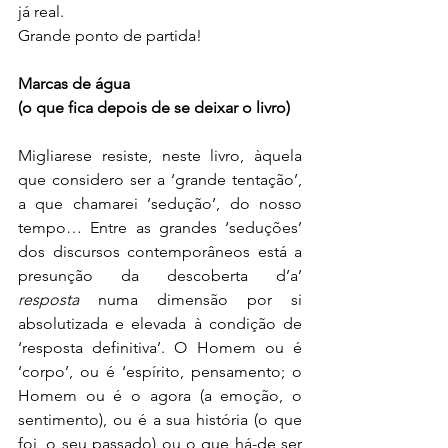
já real.
Grande ponto de partida!
Marcas de água
(o que fica depois de se deixar o livro)
Migliarese resiste, neste livro, àquela 
que considero ser a ‘grande tentação’, 
a que chamarei ‘sedução’, do nosso 
tempo… Entre as grandes ‘seduções’ 
dos discursos contemporâneos está a 
presunção da descoberta d’a’ 
resposta
 numa dimensão por si 
absolutizada e elevada à condição de 
‘resposta definitiva’. O Homem ou é 
‘corpo’, ou é ‘espírito, pensamento; o 
Homem ou é o agora (a emoção, o 
sentimento), ou é a sua história (o que 
foi, o seu passado) ou o que há-de ser 