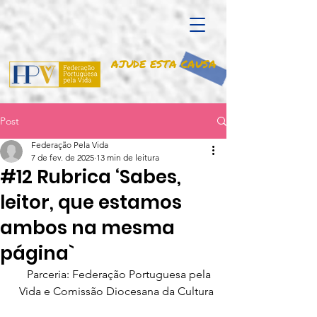
AJUDE ESTA CAUSA
Post
Federação Pela Vida
7 de fev. de 2025
13 min de leitura
#12 Rubrica ‘Sabes,
leitor, que estamos
ambos na mesma
página`
Parceria: Federação Portuguesa pela 
Vida e Comissão Diocesana da Cultura