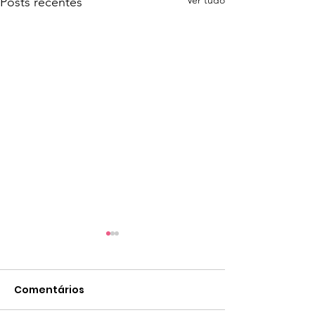
Posts recentes
IRS: último dia para
consignar à Vida
Comentários
A missão da Federação
Portuguesa pela Vida é clara: