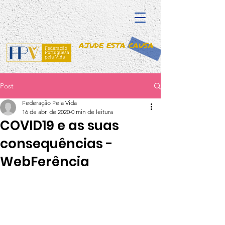
AJUDE ESTA CAUSA
Post
Federação Pela Vida
16 de abr. de 2020
0 min de leitura
COVID19 e as suas
consequências -
WebFerência