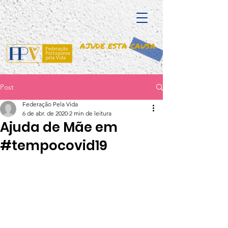
AJUDE ESTA CAUSA
Post
Federação Pela Vida
6 de abr. de 2020
2 min de leitura
Ajuda de Mãe em
#tempocovid19