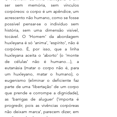
ser sem memória, sem vínculos 
corpóreos: o corpo é um apêndice, um 
acrescento não humano, como se fosse 
possível pensar-se o indivíduo sem 
história, sem uma dimensão visível, 
tocável. O ‘Homem’ da abordagem 
huxleyana é só ‘anima’, ‘espírito’, não é 
corpóreo. É, por isso, que a linha 
huxleyana aceita o ‘aborto’ (o ‘monte 
de células’ não é humano…), a 
eutanásia (matar o corpo não é, para 
um huxleyano, matar o humano), o 
eugenismo (eliminar o deficiente faz 
parte de uma ‘libertação’ de um corpo 
que prende e corrompe a dignidade), 
as ‘barrigas de aluguer’ (‘importa é 
progredir, pois as vivências corpóreas 
não deixam marca’, parecem dizer, em 