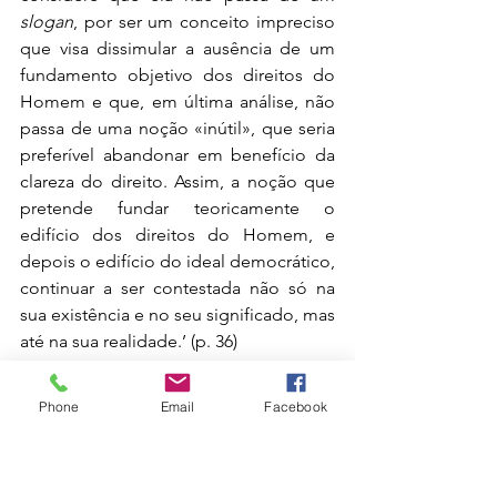
slogan
, por ser um conceito impreciso 
que visa dissimular a ausência de um 
fundamento objetivo dos direitos do 
Homem e que, em última análise, não 
passa de uma noção «inútil», que seria 
preferível abandonar em benefício da 
clareza do direito. Assim, a noção que 
pretende fundar teoricamente o 
edifício dos direitos do Homem, e 
depois o edifício do ideal democrático, 
continuar a ser contestada não só na 
sua existência e no seu significado, mas 
até na sua realidade.’ (p. 36)
‘Havia duas conceções de Homem e da 
sua dignidade em concorrência. 
Phone
Email
Facebook
Segundo uma delas, o Homem é filho, 
é portador de uma natureza e recebe a 
sua dignidade Deus ou da natureza; de 