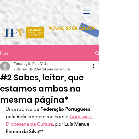
AJUDE ESTA CAUSA
Post
Federação Pela Vida
7 de fev. de 2024
24 min de leitura
#2 Sabes, leitor, que
estamos ambos na
mesma página*
Uma rubrica da 
Federação Portuguesa 
pela Vida
 em parceria com a 
Comissão 
Diocesana da Cultura
, por 
Luís Manuel 
Pereira da Silva**