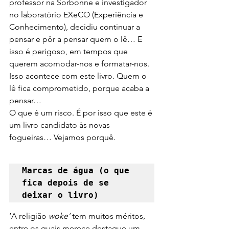
professor na Sorbonne e investigador 
no laboratório EXeCO (Experiência e 
Conhecimento), decidiu continuar a 
pensar e pôr a pensar quem o lê… E 
isso é perigoso, em tempos que 
querem acomodar-nos e formatar-nos.
Isso acontece com este livro. Quem o 
lê fica comprometido, porque acaba a 
pensar…
O que é um risco. É por isso que este é 
um livro candidato às novas 
fogueiras… Vejamos porquê.
Marcas de água (o que 
fica depois de se 
deixar o livro)
‘A religião 
woke’ 
tem muitos méritos, 
entre os quais merece destaque um, 