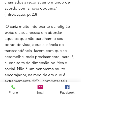
chamados a reconstruir o mundo de 
acordo com a nova doutrina.’ 
(Introdução, p. 23)
‘O cariz muito intolerante da religião 
woke
 e a sua recusa em abordar 
aqueles que não partilham o seu 
ponto de vista, a sua ausência de 
transcendência, fazem com que se 
assemelhe, mais precisamente, para já, 
a uma seita de dimensão política e 
social. Não é um panorama muito 
encorajador, na medida em que é 
extremamente difícil combater tais 
movimentos: os argumentos não têm 
Phone
Email
Facebook
influência nos seus membros, e a 
própria realidade não basta para 
invalidar as suas crenças.’ (Introdução, 
p. 24)