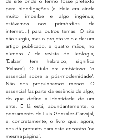
de site onde o termo fosse pretexto 
para hiperligações (a ideia era ainda 
muito imberbe e algo ingénua; 
estávamos nos primórdios da 
internet…) para outros temas. O site 
não surgiu, mas o projeto veio a dar um 
artigo publicado, a quatro mãos, no 
número 7 da revista de Teologia, 
‘Dabar’ (em hebraico, significa 
‘Palavra’). O título era ambicioso: ‘o 
essencial sobre a pós-modernidade’. 
Não nos propúnhamos menos. O 
essencial faz parte da essência de algo, 
do que define a identidade de um 
ente. E lá está, abundantemente, o 
pensamento de Luis Gonzalez-Carvajal, 
e, concretamente, o livro que, agora, 
nos dá pretexto para este encontro ‘na 
mesma página’.