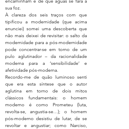
encaminham e de que águas se fará a 
sua foz.
À clareza dos seis traços com que 
tipificou a modernidade (que acima 
enunciei) somei uma descoberta que 
não mais deixei de revisitar: o salto da 
modernidade para a pós-modernidade 
pode concentrar-se em torno de um 
pulo aglutinador – da racionalidade 
moderna para a ‘sensibilidade’ e 
afetividade pós-moderna.
Recordo-me de quão luminoso senti 
que era esta síntese que o autor 
aglutina em torno de dois mitos 
clássicos fundamentais: o homem 
moderno é como Prometeu (luta, 
revolta-se, angustia-se…); o homem 
pós-moderno desistiu de lutar, de se 
revoltar e angustiar; como Narciso, 