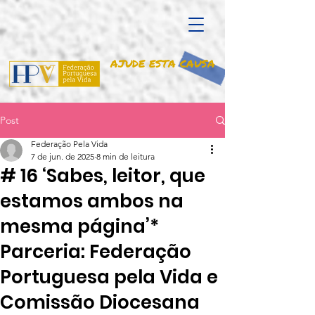
AJUDE ESTA CAUSA
Post
Federação Pela Vida
7 de jun. de 2025
8 min de leitura
# 16 ‘Sabes, leitor, que
estamos ambos na
mesma página’*
Parceria: Federação
Portuguesa pela Vida e
Comissão Diocesana