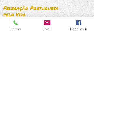
proteção da família. A Fede
Federação Portuguesa
pela Vida
Telefone:
216 072 072
Telemovel:
910 871 873
Phone
Email
Facebook
Email:
geral@federacaopelavida.pt
Links rápidos
Quem Somos
O que fazemos
Temas
Imprensa
Contactos
Subscrever Newsletter!
Assinar