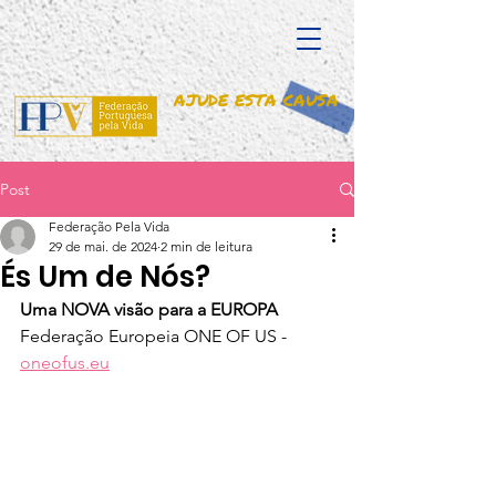
AJUDE ESTA CAUSA
Post
Federação Pela Vida
29 de mai. de 2024
2 min de leitura
És Um de Nós?
Uma NOVA visão para a EUROPA 
Federação Europeia ONE OF US - 
oneofus.eu