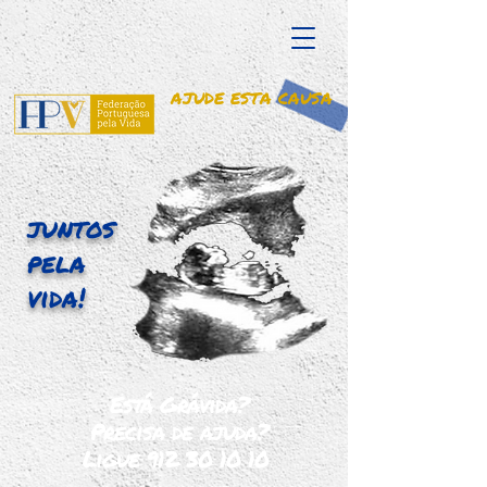
AJUDE ESTA CAUSA
juntos
pela
vida!
Está Grávida?
Precisa de ajuda?
Ligue
912 30 10 10