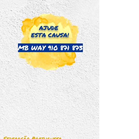
AJUDE
ESTA
CAUSA!
MB WAY 910 871 873
Federação Portuguesa