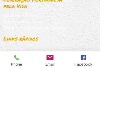
pela Vida
Telefone:
216 072 072
Telemovel:
910 871 873
Email:
geral@federacaopelavida.pt
Links rápidos
Quem Somos
O que fazemos
Temas
Phone
Email
Facebook
Imprensa
Contactos
Subscrever Newsletter!
Assinar